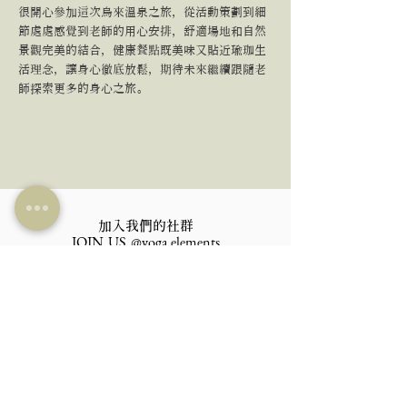
很開心參加這次烏來溫泉之旅，從活動策劃到細
節處處感覺到老師的用心安排，舒適場地和自然
景觀完美的結合，健康餐點既美味又貼近瑜珈生
活理念，讓身心徹底放鬆，期待未來繼續跟隨老
師探索更多的身心之旅。
加入我們的社群​
JOIN US
@yoga.elements